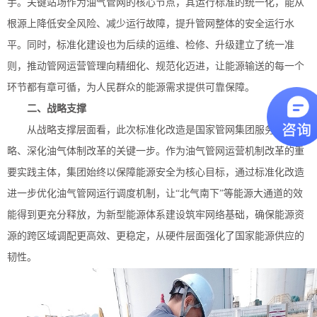
手。关键站场作为油气管网的核心节点，其运行标准的统一化，能从
根源上降低安全风险、减少运行故障，提升管网整体的安全运行水
平。同时，标准化建设也为后续的运维、检修、升级建立了统一准
则，推动管网运营管理向精细化、规范化迈进，让能源输送的每一个
环节都有章可循，为人民群众的能源需求提供可靠
保障。
二、
战略支撑
从战略支撑层
面看，此次标准化改造是国家管网集团服务国家战
略、深化油气体制改革的关键一步。作为油气管网运营机制改革的重
要实践主体，集团始终以保障能源安全为核心目标，通过标准化改造
进一步优化油气管网运行调度机制，让
“北气南下”等能源大通道的效
能得到更充分释放，为新型能源体系建设筑牢网络基础，确保能源资
源的跨区域调配更高效、更稳定，从硬件层面强化了国家能源供应的
韧性。