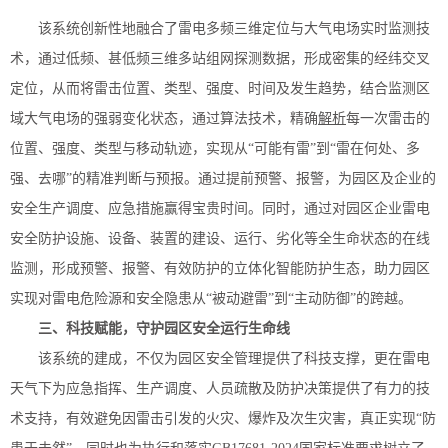
该系统创新性地融合了雷电多频三维定位与大气电场实时监测技
术，通过低频、甚低频三维多站组网探测数据，形成密集的经纬交叉
定位，从而将雷击位置、类型、强度、时间及发生趋势，结合监测区
域大气电场的强弱变化状态，通过算法技术，精确
解析
每一次雷击的
位置、强度、类型与移动轨迹，实现从
“可能有雷”到“雷在何处、多
强、去哪”的精准判断
与预报。通过提前预警、报警，为园区及企业的
安全生产调度、应急措施赢得宝贵时间。同时，通过对园区企业雷电
安全防护设施、设备、装置的建设、运行、劣化等全生命状态的在线
监测，形成预警、报警、有效防护的立体化智能防护生态，助力园区
实现对雷电危险源和安全隐患从“被动避雷”到“主动防御”的跨越。
三、科技赋能，守护园区安全运行生命线
该系统的建成，不仅为园区安全管理提供了科技支撑，更在雷电
天气下为应急指挥、生产调度、人员疏散及防护决策提供了有力的技
术支持，
有效避免因雷击引发的火灾、爆炸及次生灾害，真正实现
“防