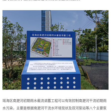
瑶海区南淝河初期雨水截流调蓄工程可以有效控制南淝河干流初期雨
水污染，主要是根据南淝河干流水环境现状及双河泵站等八个主要泵