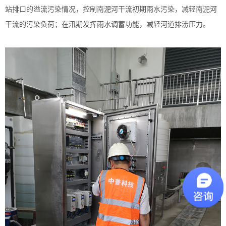
站排口的溢流污染情况，控制南淝河干流初期雨水污染，减轻南
淝河
干流的污染负荷；在汛期发挥雨水调蓄功能，减轻河道排涝压力。